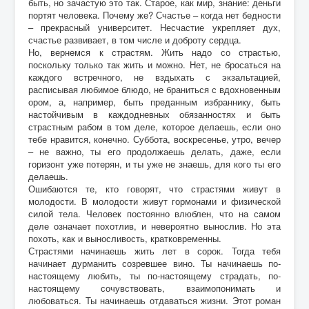
быть, но зачастую это так. Старое, как мир, знание: деньги
портят человека. Почему же? Счастье – когда нет бедности
– прекрасный университет. Несчастие укрепляет дух,
счастье развивает, в том числе и доброту сердца.
Но, вернемся к страстям. Жить надо со страстью,
поскольку только так жить и можно. Нет, не бросаться на
каждого встречного, не вздыхать с экзальтацией,
расписывая любимое блюдо, не браниться с вдохновенным
ором, а, например, быть преданным избраннику, быть
настойчивым в каждодневных обязанностях и быть
страстным рабом в том деле, которое делаешь, если оно
тебе нравится, конечно. Суббота, воскресенье, утро, вечер
– не важно, ты его продолжаешь делать, даже, если
горизонт уже потерян, и ты уже не знаешь, для кого ты его
делаешь.
Ошибаются те, кто говорят, что страстями живут в
молодости. В молодости живут гормонами и физической
силой тела. Человек постоянно влюблен, что на самом
деле означает похотлив, и невероятно вынослив. Но эта
похоть, как и выносливость, кратковременны.
Страстями начинаешь жить лет в сорок. Тогда тебя
начинает дурманить созревшее вино. Ты начинаешь по-
настоящему любить, ты по-настоящему страдать, по-
настоящему сочувствовать, взаимопонимать и
любоваться. Ты начинаешь отдаваться жизни. Этот роман