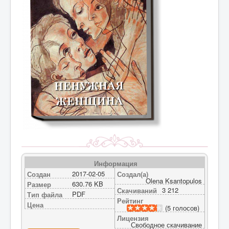
Информация
2017-02-05
Создан
Создал(а)
Olena Ksantopulos
630.76 KB
Размер
3 212
Скачиваний
PDF
Тип файла
Рейтинг
Цена
(5 голосов)
Лицензия
Свободное скачивание