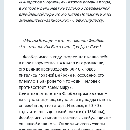
«Питерское Чудовище» - второй роман автора,
в котором речь идет не только о современной
влюбленной паре, но и о князе Потемкине, и их
знаменитых «записочках»». Эфи Пирпассу.
- «Мадам Бовари – это я», - сказал Флобер.
Что сказала бы Екатерина Графф о Лизе?
- Флобер имел в виду, скорее, не именно себя,
а свое творчество. Он начал как романтик,
его ранние произведения 30-40-х годов
питались поэзией Байрона и, особенно, его
пленяло в Байроне то, что «один человек
противостоит всему миру».
Девятнадцатилетний Флобер признавался –
«я скучаю, скучаю, скучаю», а в двадцать пять
он сообщил, что «стар». И позже, в 50-70-е
годы и, вплоть до самой смерти (в 1880-ом),
Флобер испытывал тяготение к «небу», где «не
слышно болванов». Он звал «сквозь ужасы