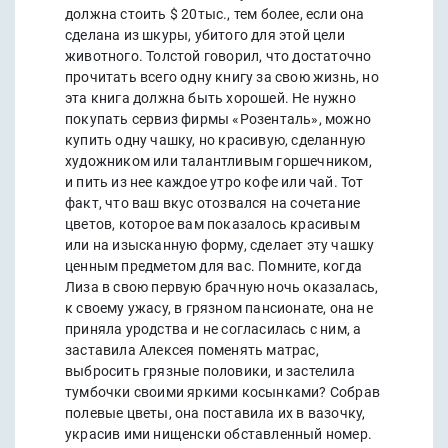
должна стоить $ 20тыс., тем более, если она
сделана из шкуры, убитого для этой цели
животного. Толстой говорил, что достаточно
прочитать всего одну книгу за свою жизнь, но
эта книга должна быть хорошей. Не нужно
покупать сервиз фирмы «Розенталь», можно
купить одну чашку, но красивую, сделанную
художником или талантливым горшечником,
и пить из нее каждое утро кофе или чай. Тот
факт, что ваш вкус отозвался на сочетание
цветов, которое вам показалось красивым
или на изысканную форму, сделает эту чашку
ценным предметом для вас. Помните, когда
Лиза в свою первую брачную ночь оказалась,
к своему ужасу, в грязном пансионате, она не
приняла уродства и не согласилась с ним, а
заставила Алексея поменять матрас,
выбросить грязные половики, и застелила
тумбочки своими яркими косынками? Собрав
полевые цветы, она поставила их в вазочку,
украсив ими нищенски обставленный номер.