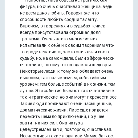
- Напротив, Лиза совсем не трагическая
фигура, но очень счастливая женщина, ведь
не всем дано любить. Говорят же, что
способность любить сродни таланту.
Впрочем, в творениях и в судьбах гениев
всегда присутствовала огромная доля
трагизма. Очень часто многие из них
испытывали к себе и к своим творениям что-
то вроде ненависти, часто они кляли свою
судьбу, но, на самом деле, были эйфорически
счастливы, потому что создавали шедевры.
Некоторые люди, к тому же, обладают очень
высоким, так называемым, событийным
уровнем: тем больше событий в их жизни, тем
лучше. Эти события бывают как счастливые,
так и трагические, но они могут перенести все.
Такие люди проживают очень насыщенные,
драматические жизни. Лизе еще придется
пережить немало приключений, но у нее
хватит на них сил. Она натура
целеустремленная и, повторяю, счастливая.
Несчастливы такие люди, как Мимис Загкос,