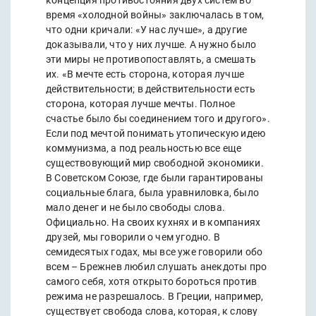
концепция противостояния двух систем во
время «холодной войны» заключалась в том,
что одни кричали: «У нас лучше», а другие
доказывали, что у них лучше. А нужно было
эти миры не противопоставлять, а смешать
их. «В мечте есть сторона, которая лучше
действительности; в действительности есть
сторона, которая лучше мечты. Полное
счастье было бы соединением того и другого».
Если под мечтой понимать утопическую идею
коммунизма, а под реальностью все еще
существовующий мир свободной экономики.
В Советском Союзе, где были гарантированы
социальные блага, была уравниловка, было
мало денег и не было свободы слова.
Официально. На своих кухнях и в компаниях
друзей, мы говорили о чем угодно. В
семидесятых годах, мы все уже говорили обо
всем – Брежнев любил слушать анекдоты про
самого себя, хотя открыто бороться против
режима не разрешалось. В Греции, например,
существует свобода слова, которая, к слову