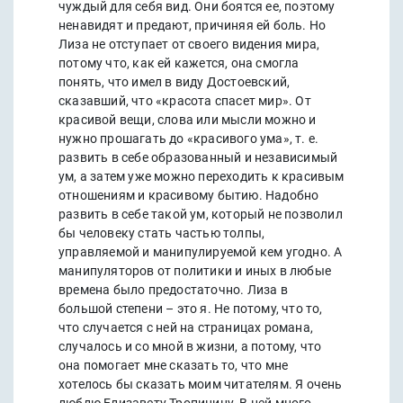
чуждый для себя вид. Они боятся ее, поэтому
ненавидят и предают, причиняя ей боль. Но
Лиза не отступает от своего видения мира,
потому что, как ей кажется, она смогла
понять, что имел в виду Достоевский,
сказавший, что «красота спасет мир». От
красивой вещи, слова или мысли можно и
нужно прошагать до «красивого ума», т. е.
развить в себе образованный и независимый
ум, а затем уже можно переходить к красивым
отношениям и красивому бытию. Надобно
развить в себе такой ум, который не позволил
бы человеку стать частью толпы,
управляемой и манипулируемой кем угодно. А
манипуляторов от политики и иных в любые
времена было предостаточно. Лиза в
большой степени – это я. Не потому, что то,
что случается с ней на страницах романа,
случалось и со мной в жизни, а потому, что
она помогает мне сказать то, что мне
хотелось бы сказать моим читателям. Я очень