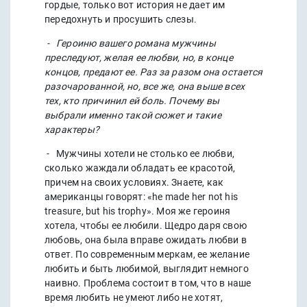
гордые, только вот история не дает им
передохнуть и просушить слезы.
- Героиню вашего романа мужчины
преследуют, желая ее любви, но, в конце
концов, предают ее. Раз за разом она остается
разочарованной, но, все же, она выше всех
тех, кто причинил ей боль. Почему вы
выбрали именно такой сюжет и такие
характеры?
- Мужчины хотели не столько ее любви,
сколько жаждали обладать ее красотой,
причем на своих условиях. Знаете, как
американцы говорят: «he made her not his
treasure, but his trophy». Моя же героиня
хотела, чтобы ее любили. Щедро даря свою
любовь, она была вправе ожидать любви в
ответ. По современным меркам, ее желание
любить и быть любимой, выглядит немного
наивно. Проблема состоит в том, что в наше
время любить не умеют либо не хотят,