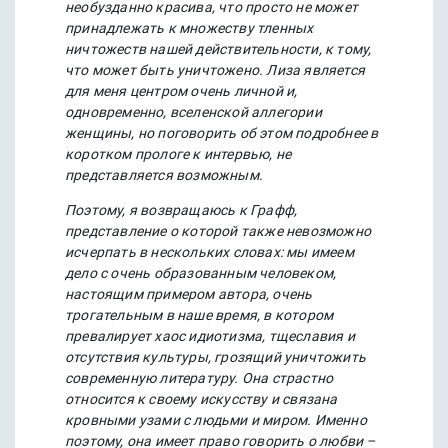
необузданно красива, что просто не может
принадлежать к множеству тленных
ничтожеств нашей действительности, к тому,
что может быть уничтожено. Лиза является
для меня центром очень личной и,
одновременно, вселенской аллегории
женщины, но поговорить об этом подробнее в
коротком прологе к интервью, не
представляется возможным.
Поэтому, я возвращаюсь к Графф,
представление о которой также невозможно
исчерпать в нескольких словах: мы имеем
дело с очень образованным человеком,
настоящим примером автора, очень
трогательным в наше время, в котором
превалирует хаос идиотизма, тщеславия и
отсутствия культуры, грозящий уничтожить
современную литературу. Она страстно
относится к своему искусству и связана
кровными узами с людьми и миром. Именно
поэтому, она имеет право говорить о любви –