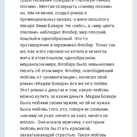
существования созерцать глубокую синеву
поэзии». Мечтая созерцать «синеву поэзии»
он, тем не менее, создал роман о
провинциальных нравах, о жене сельского
лекаря Эмме Бовари. Не «небо», а «мир цвета
плесени» наблюдал Флобер, мир плоский,
пошлый и однообразный. Это-то
противоречие и переживал Флобер. Точно так
же, как и его героиня не хотела и не могла
жить в этом пошлом, однообразном,
мещанском мире, Флоберу было невыносимо
писать об этом мире. Флобер, освободивший
любовь от «романтизации», написал свой
роман «Мадам Бовари» все же не о любви.
Этот роман о деньгах и том, какую любовь
можно купить за какие деньги. Мадам Бовари
была любима своим мужем, но ей не нужна
была любовь того, кто, говоря ее словами,
«ничему не учил, ничего не знал, ничего не
желал». Она искала мужчину, с которым
любовь могла бы стать красивой,
захватывающей страстью. Такая любовь