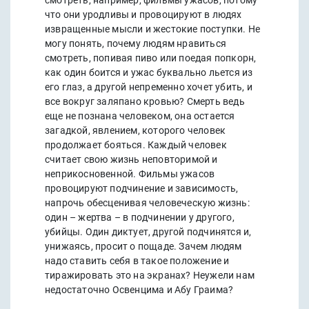
смотреть, например, фильмы ужасов, потому
что они уродливы и провоцируют в людях
извращенные мысли и жестокие поступки. Не
могу понять, почему людям нравиться
смотреть, попивая пиво или поедая попкорн,
как один боится и ужас буквально льется из
его глаз, а другой непременно хочет убить, и
все вокруг заляпано кровью? Смерть ведь
еще не познана человеком, она остается
загадкой, явлением, которого человек
продолжает бояться. Каждый человек
считает свою жизнь неповторимой и
неприкосновенной. Фильмы ужасов
провоцируют подчинение и зависимость,
напрочь обесценивая человеческую жизнь:
один – жертва – в подчинении у другого,
убийцы. Один диктует, другой подчинятся и,
унижаясь, просит о пощаде. Зачем людям
надо ставить себя в такое положение и
тиражировать это на экранах? Неужели нам
недостаточно Освенцима и Абу Граима?