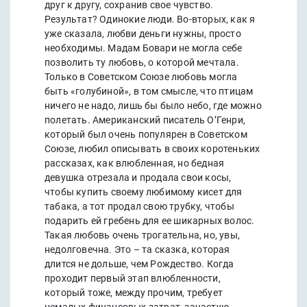
друг к другу, сохранив свое чувство.
Результат? Одинокие люди. Во-вторых, как я
уже сказала, любви деньги нужны, просто
необходимы. Мадам Бовари не могла себе
позволить ту любовь, о которой мечтала.
Только в Советском Союзе любовь могла
быть «голубиной», в том смысле, что птицам
ничего не надо, лишь бы было небо, где можно
полетать. Американский писатель О’Генри,
который был очень популярен в Советском
Союзе, любил описывать в своих коротеньких
рассказах, как влюбленная, но бедная
девушка отрезала и продала свои косы,
чтобы купить своему любимому кисет для
табака, а тот продал свою трубку, чтобы
подарить ей гребень для ее шикарных волос.
Такая любовь очень трогательна, но, увы,
недолговечна. Это – та сказка, которая
длится не дольше, чем Рождество. Когда
проходит первый этап влюбленности,
который тоже, между прочим, требует