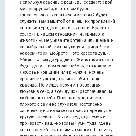
Используя красивые вещи, вы создаете свой
мир вокруг себя, в котором будет
главенствовать ваш вкус и который будет
служить вам защитой от внешних проявлений
не только уродства, но и глупости. Красота
состоит в нашем отношении, например, к
животным. Не убивайте котенка или щенка, и
не выбрасывайте их на улицу, а пригрейте и
накормите их. Доброта – это красота души.
Убийство всегда уродливо. Животное в ответ
будет дарить вам свою любовь, это красиво.
Любовь к женщине или к мужчине очень
красивое чувство, только любить надо
красиво. Не между прочим, превращая
любовь в секс, а всей душой, растрачивая на
любовь всю себя. Поверьте мне, ничего
плохого с вами не случится! Постепенно
сильные чувства захватят вас и перенесут в
другую плоскость бытия, туда, где сможет
произрасти ваш «красивый ум», туда, где вы
перестанете быть одним из многих. Я не могу