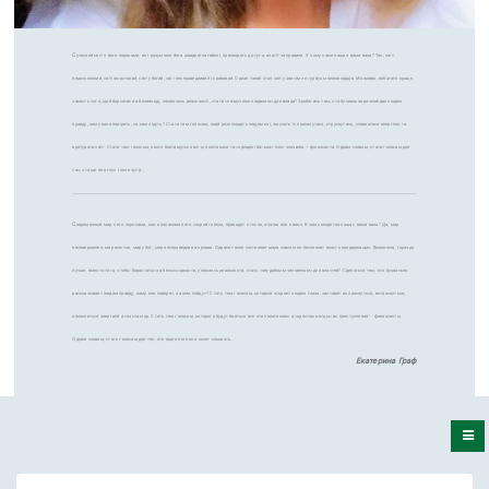
С
учасний світ з його пороками, як і розуміння його швидкої загибелі, призводять до туги, апатії чи провини. У чому саме наша з вами вина? Так, світ
недосконалий, світ жорстокий, світ убогий, світ несправедливий і кривавий. Однак такий стан світу зовсім не турбує можновладців. Можливо, набагато краще,
замість того, щоб борсатися в безвиході, лякаючись реальності, стати «незручною людиною» для влади? Зробитись тим, хто буквально розповідає людям
правду, кому вони повірять, за ким підуть? Стати тим голосом, який розплющить людям очі, змусить їх прокинутися, струснутись, сповнитися енергією та
врятувати світ. Стати тим голосом, якого боятимуться всі ці політикани та «хрещені батьки» їхніх злочинів – фінансисти. Одним словом, стати голосом для
тих, хто ще не оглух і хоче чути…
С
овременный мир с его пороками, как и понимание его скорой гибели, приводят к тоске, апатии или к вине. В чем конкретно наша с вами вина? Да, мир
несовершенен, мир жесток, мир убог, мир несправедлив и кровав. Однако такое состояние мира совсем не беспокоит власть предержащих. Возможно, гораздо
лучше, вместо того, чтобы барахтаться в безысходности, ужасаясь реальности, стать «неудобным человеком» для властей? Сделаться тем, кто буквально
рассказывает людям правду, кому они поверят, за кем пойдут? Стать тем голосом, который откроет людям глаза, заставит их проснуться, встряхнуться,
наполниться энергией и спасти мир. Стать тем голосом, которого будут бояться все эти политиканы и «крестные отцы» их преступлений – финансисты.
Одним словом, стать голосом для тех, кто еще не оглох и хочет слышать…
Екатерина Граф