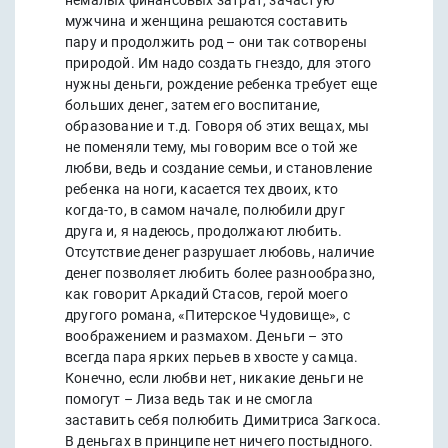
немалых финансовых затрат, зачастую
мужчина и женщина решаются составить
пару и продолжить род – они так сотворены
природой. Им надо создать гнездо, для этого
нужны деньги, рождение ребенка требует еще
больших денег, затем его воспитание,
образование и т.д. Говоря об этих вещах, мы
не поменяли тему, мы говорим все о той же
любви, ведь и создание семьи, и становление
ребенка на ноги, касается тех двоих, кто
когда-то, в самом начале, полюбили друг
друга и, я надеюсь, продолжают любить.
Отсутствие денег разрушает любовь, наличие
денег позволяет любить более разнообразно,
как говорит Аркадий Стасов, герой моего
другого романа, «Питерское Чудовище», с
воображением и размахом. Деньги – это
всегда пара ярких перьев в хвосте у самца.
Конечно, если любви нет, никакие деньги не
помогут – Лиза ведь так и не смогла
заставить себя полюбить Димитриса Загкоса.
В деньгах в принципе нет ничего постыдного.