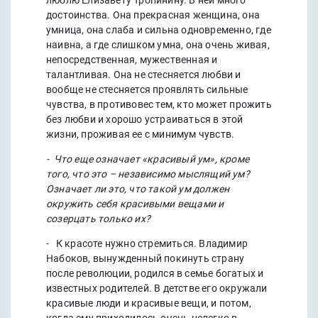
люблю Елизавету Тропинину. В ней много
достоинства. Она прекрасная женщина, она
умница, она слаба и сильна одновременно, где
наивна, а где слишком умна, она очень живая,
непосредственная, мужественная и
талантливая. Она не стесняется любви и
вообще не стесняется проявлять сильные
чувства, в противовес тем, кто может прожить
без любви и хорошо устраиваться в этой
жизни, проживая ее с минимум чувств.
- Что еще означает «красивый ум», кроме
того, что это – независимо мыслящий ум?
Означает ли это, что такой ум должен
окружить себя красивыми вещами и
созерцать только их?
- К красоте нужно стремиться. Владимир
Набоков, вынужденный покинуть страну
после революции, родился в семье богатых и
известных родителей. В детстве его окружали
красивые люди и красивые вещи, и потом,