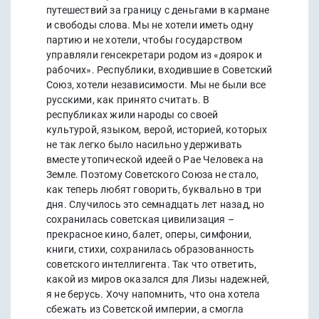
путешествий за границу с деньгами в кармане
и свободы слова. Мы не хотели иметь одну
партию и не хотели, чтобы государством
управляли генсекретари родом из «доярок и
рабочих». Республики, входившие в Советский
Союз, хотели независимости. Мы не были все
русскими, как принято считать. В
республиках жили народы со своей
культурой, языком, верой, историей, которых
не так легко было насильно удерживать
вместе утопической идеей о Рае Человека на
Земле. Поэтому Советского Союза не стало,
как теперь любят говорить, буквально в три
дня. Случилось это семнадцать лет назад, но
сохранилась советская цивилизация –
прекрасное кино, балет, оперы, симфонии,
книги, стихи, сохранилась образованность
советского интеллигента. Так что ответить,
какой из миров оказался для Лизы надежней,
я не берусь. Хочу напомнить, что она хотела
сбежать из Советской империи, а смогла