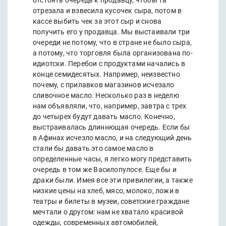
отстоять очередь к продавцу, чтобы та
отрезала и взвесила кусочек сыра, потом в
кассе выбить чек за этот сыр и снова
получить его у продавца. Мы выстаивали три
очереди не потому, что в стране не было сыра,
а потому, что торговля была организована по-
идиотски. Перебои с продуктами начались в
конце семидесятых. Например, неизвестно
почему, с прилавков магазинов исчезало
сливочное масло. Несколько раз в неделю
нам объявляли, что, например, завтра с трех
до четырех будут давать масло. Конечно,
выстраивалась длиннющая очередь. Если бы
в Афинах исчезло масло, и на следующий день
стали бы давать это самое масло в
определенные часы, я легко могу представить
очередь в том же Василопулосе. Еще бы и
драки были. Имея все эти привилегии, а также
низкие цены на хлеб, мясо, молоко, ложи в
театры и билеты в музеи, советские граждане
мечтали о другом: нам не хватало красивой
одежды, современных автомобилей,