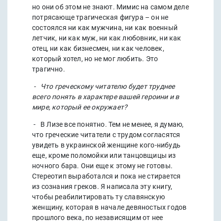
но они об этом не знают. Мимис на самом деле
потрясающе трагическая фигура – он не
состоялся ни как мужчина, ни как военный
летчик, ни как муж, ни как любовник, ни как
отец, ни как бизнесмен, ни как человек,
который хотел, но не мог любить. Это
трагично.
- Что греческому читателю будет труднее
всего понять в характере вашей героини и в
мире, который ее окружает?
- В Лизе все понятно. Тем не менее, я думаю,
что греческие читатели с трудом согласятся
увидеть в украинской женщине кого-нибудь
еще, кроме поломойки или танцовщицы из
ночного бара. Они еще к этому не готовы.
Стереотип выработался и пока не стирается
из сознания греков. Я написала эту книгу,
чтобы реабилитировать ту славянскую
женщину, которая в начале девяностых годов
прошлого века, по независящим от нее