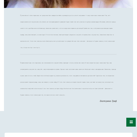
С
учасний світ з його пороками, як і розуміння його швидкої загибелі, призводять до туги, апатії чи провини. У чому саме наша з вами вина? Так, світ
недосконалий, світ жорстокий, світ убогий, світ несправедливий і кривавий. Однак такий стан світу зовсім не турбує можновладців. Можливо, набагато краще,
замість того, щоб борсатися в безвиході, лякаючись реальності, стати «незручною людиною» для влади? Зробитись тим, хто буквально розповідає людям
правду, кому вони повірять, за ким підуть? Стати тим голосом, який розплющить людям очі, змусить їх прокинутися, струснутись, сповнитися енергією та
врятувати світ. Стати тим голосом, якого боятимуться всі ці політикани та «хрещені батьки» їхніх злочинів – фінансисти. Одним словом, стати голосом для
тих, хто ще не оглух і хоче чути…
С
овременный мир с его пороками, как и понимание его скорой гибели, приводят к тоске, апатии или к вине. В чем конкретно наша с вами вина? Да, мир
несовершенен, мир жесток, мир убог, мир несправедлив и кровав. Однако такое состояние мира совсем не беспокоит власть предержащих. Возможно, гораздо
лучше, вместо того, чтобы барахтаться в безысходности, ужасаясь реальности, стать «неудобным человеком» для властей? Сделаться тем, кто буквально
рассказывает людям правду, кому они поверят, за кем пойдут? Стать тем голосом, который откроет людям глаза, заставит их проснуться, встряхнуться,
наполниться энергией и спасти мир. Стать тем голосом, которого будут бояться все эти политиканы и «крестные отцы» их преступлений – финансисты.
Одним словом, стать голосом для тех, кто еще не оглох и хочет слышать…
Екатерина Граф