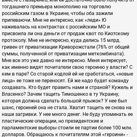
тогдашнего премьера монополию на торговлю
российским газом в Украине, чтобы оба зажили
припеваючи. Мне не интересно, как «леди» Ю
наживалась на контрактах с российским МО и
присвоила ли она деньги от продаж квот по Киотскому
протоколу. Мне не интересно, куда делись 15 млрд.
гривен от приватизации Криворожстали (76% от общей
суммы, полученной от приватизации меткомбината).
Мне все это уже давно не интересно. Меня интересует,
как именно видят почитатели свою героиню у власти? С
кем в паре? Со старой кодлой ей не сработаться, «новые
лица» ее тоже не переносят. Ей же надо будет команду
создавать. Кто будет править нами и страной? Кужель и
Власенко? Зачем тащить Тимошенко в ту Украину,
которая должна сделать большой прыжок? У нее был
шанс, героиней она не стала. Хватит тащить ее снова на
наши загривки. У нее много денег. Не буду упоминать ее
пластические операции, но президентские и
парламентские выборы стоили ее партии более 100 млн.
долларов. Обращаюсь к почитателям этой «героини» -