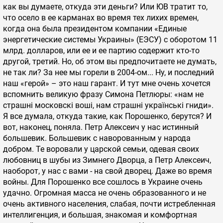
как вы думаете, откуда эти деньги? Или ЮВ тратит то,
что осело в ее карманах во время тех лихих времен,
когда она была президентом компании «Единые
энергетические системы Украины» (ЕЭСУ) с оборотом 11
млрд. долларов, или ее и ее партию содержит кто-то
другой, третий. Но, об этом вы предпочитаете не думать,
не так ли? За нее мы горели в 2004-ом... Ну, и последний
наш «герой» – это наш гарант. И тут мне очень хочется
вспомнить великую фразу Симона Петлюры: «нам не
страшнi московскi вошi, нам страшнi українські гниди».
Я все думала, откуда такие, как Порошенко, берутся? И
вот, наконец, поняла. Петр Алексеич у нас истинный
большевик. Большевик с наворованным у народа
добром. Те воровали у царской семьи, одевая своих
любовниц в шубы из Зимнего Дворца, а Петр Алексеич,
наоборот, у нас с вами - на свой дворец. Даже во время
войны. Для Порошенко все сошлось в Украине очень
удачно. Огромная масса не очень образованного и не
очень активного населения, слабая, почти истребленная
интеллигенция, и большая, знакомая и комфортная