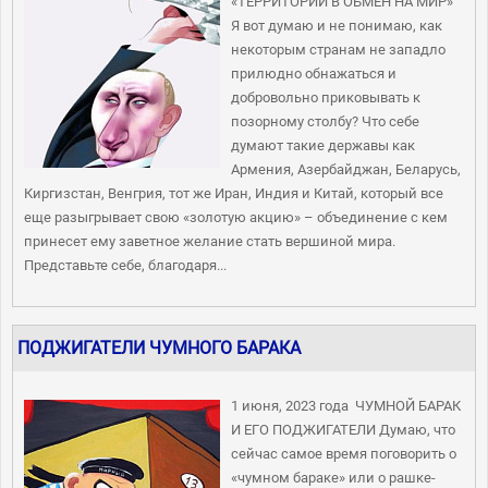
«ТЕРРИТОРИИ В ОБМЕН НА МИР»
Я вот думаю и не понимаю, как
некоторым странам не западло
прилюдно обнажаться и
добровольно приковывать к
позорному столбу? Что себе
думают такие державы как
Армения, Азербайджан, Беларусь,
Киргизстан, Венгрия, тот же Иран, Индия и Китай, который все
еще разыгрывает свою «золотую акцию» – объединение с кем
принесет ему заветное желание стать вершиной мира.
Представьте себе, благодаря...
ПОДЖИГАТЕЛИ ЧУМНОГО БАРАКА
1 июня, 2023 года ЧУМНОЙ БАРАК
И ЕГО ПОДЖИГАТЕЛИ Думаю, что
сейчас самое время поговорить о
«чумном бараке» или о рашке-