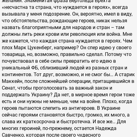
желания. Знаменитая фраза Бертольда Брехта
«несчастна та страна, что нуждается в героях», всегда
вызывала у меня подозрение. Он, вероятно, имел в виду,
что обстоятельства, рождающие героев, никак нельзя
назвать благоприятными для народов и стран – там
должны лить реки крови или революция или война. Мне
же кажется, что каждая страна нуждается в героях. Чем
плох Марк Цукенберг, например? Он спер идею у своего
товарища, но, возможно, правильно сделал. Потому что
почувствовал в себе силы превратить его идею в
уникальный ФБ, сблизивший людей из разных стран и
континентов. Тот друг, возможно, и не смог бы… А старик
Маккейн, после сложнейшей операции, притащившийся в
Сенат, чтобы проголосовать за важный закон и
поддержать Украину? Да нет, в мирное время герои тоже
есть и они нужны не меньше, чем на войне. Плохо, когда
героев пытаются слепить из антигероев. В Украине
сейчас героями становятся быстро, громко, их много, а
слава их краткосрочна и быстротечна. И все же… Для
многих героиней, по-прежнему, остается Надежда
Савченко, которая после своего чудесного