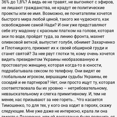
36% до 1,8%? А ведь ее не травят, не выгоняют с эфиров,
не лишают гражданства, не крадут ее политические
проекты или ее имя. Возможно, ее почитателям хочется
быстрого мира любой ценой, такого же чудесного, как
освобождение самой Нади? И они уже представляют
себе эту мадонну с красным платком на голове, которая
аки по воде, пройдет туда, за линию фронта, махнет
оливковой веткой, выпустит голубя, обнимет Захарченко
и Плотницкого, прижмет их к своей обширной груди и
станет святой? За нее рвут глотки те, кому очень хочется
видеть президентом Украины необразованную и
простоватую женщину, которая когда-то в юности,
подрабатывала сексом по телефону. Они видят ее
глобальным игроком, вершащим судьбы Украины, ее
соседей и ее партнеров? Нет, они просто ищут ту, которая
соответствовала бы их уровню – нетребовательному,
невзыскательному и слегка примитивному. И, тем не
менее, нас призывают за нее гореть... Что касается
Тимошенко, то для тех, у кого она ходит в героях, скажу
следующее. Мне уже даже не интересно, крала ли она
вместе с Лазаренко, или ей достаточно было получить от