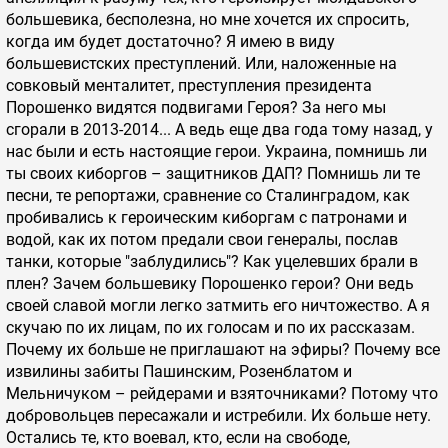
большевика, бесполезна, но мне хочется их спросить,
когда им будет достаточно? Я имею в виду
большевистских преступлений. Или, наложенные на
совковый менталитет, преступления президента
Порошенко видятся подвигами Героя? За него мы
сгорали в 2013-2014... А ведь еще два года тому назад, у
нас были и есть настоящие герои. Украина, помнишь ли
ты своих киборгов – защитников ДАП? Помнишь ли те
песни, те репортажи, сравнение со Сталинградом, как
пробивались к героическим киборгам с патронами и
водой, как их потом предали свои генералы, послав
танки, которые "заблудились"? Как уцелевших брали в
плен? Зачем большевику Порошенко герои? Они ведь
своей славой могли легко затмить его ничтожество. А я
скучаю по их лицам, по их голосам и по их рассказам.
Почему их больше не приглашают на эфиры? Почему все
извилины забиты Пашинским, Розенблатом и
Мельничуком – рейдерами и взяточниками? Потому что
добровольцев пересажали и истребили. Их больше нету.
Остались те, кто воевал, кто, если на свободе,