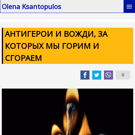
Olena Ksantopulos
Главная / MAIN
АНТИГЕРОИ И ВОЖДИ, ЗА
Книги / My books
КОТОРЫХ МЫ ГОРИМ И
Биография / Biography
СГОРАЕМ
Интервью / Interviews
Мои статьи / My articles
0
Контакты / Contacts