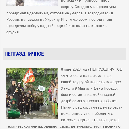
погибших и принесенных в
жертву. Сегодня мы празднуем
победу над идеологией, которая не умерла, а возродилась в
России, напавшей на Украину. И, в то же время, сегодня мы
празднуем победу над той нацией, что шлет нам танки и
орудия....
НЕПРАЗДНИЧНОЕ
8 мая, 2023 года НЕПРАЗДНИЧНОЕ
«А что, если наша земля - ад
какой-то другой планеты?» Олдос
Хаксли 9 Мая или День Победы,
был и остается самой спорной
датрй самого спорного события.
Начну с рашки, сумевшей вырасти
поколение душевнобольных,
которые рядятся в платья цветов
георгиевской ленты, одевают своих детей-малолеток в военную