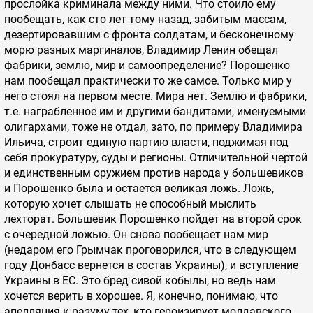
прослойка криминала между ними. Что стоило ему
пообещать, как сто лет тому назад, забитым массам,
дезертировавшим с фронта солдатам, и бесконечному
морю разных маргиналов, Владимир Ленин обещал
фабрики, землю, мир и самоопределение? Порошенко
нам пообещал практически то же самое. Только мир у
него стоял на первом месте. Мира нет. Землю и фабрики,
т.е. награбленное им и другими бандитами, именуемыми
олигархами, тоже не отдал, зато, по примеру Владимира
Ильича, строит единую партию власти, поджимая под
себя прокуратуру, суды и регионы. Отличительной чертой
и единственным оружием против народа у большевиков
и Порошенко была и остается великая ложь. Ложь,
которую хочет слышать не способный мыслить
лехторат. Большевик Порошенко пойдет на второй срок
с очередной ложью. Он снова пообещает нам мир
(недаром его Грымчак проговорился, что в следующем
году Донбасс вернется в состав Украины), и вступление
Украины в ЕС. Это бред сивой кобылы, но ведь нам
хочется верить в хорошее. Я, конечно, понимаю, что
апелляция к разуму тех, кто героизирует молдавского