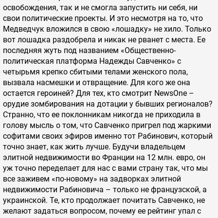
освобождения, так и не смогла запустить ни себя, ни
свои политические проекты. И это несмотря на то, что
Медведчук вложился в свою «лошадку» не хило. Только
вот лошадка раздобрела и никак не рванет с места. Ее
последняя жуть под названием «Общественно-
политическая платформа Надежды Савченко» с
четырьмя крепко сбитыми телами женского пола,
вызвала насмешки и отвращение. Для кого же она
остается героиней? Для тех, кто смотрит NewsOne –
орудие зомбирования на дотации у бывших регионалов?
Странно, что ее поклонникам никогда не приходила в
голову мысль о том, что Савченко пригрел под жаркими
софитами своих эфиров именно тот Рабинович, который
точно знает, как жить лучше. Будучи владельцем
элитной недвижимости во Франции на 12 млн. евро, он
уж точно переделает для нас с вами страну так, что мы
все заживем «по-новому» на задворках элитной
недвижимости Рабиновича – только не французской, а
украинской. Те, кто продолжает почитать Савченко, не
желают задаться вопросом, почему ее рейтинг упал с