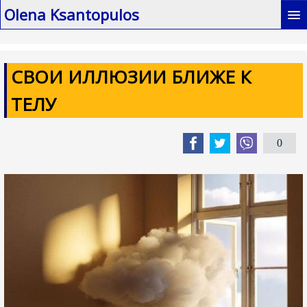
Olena Ksantopulos
Главная / MAIN
СВОИ ИЛЛЮЗИИ БЛИЖЕ К
Книги / My books
ТЕЛУ
Биография / Biography
Интервью / Interviews
0
Мои статьи / My articles
Контакты / Contacts