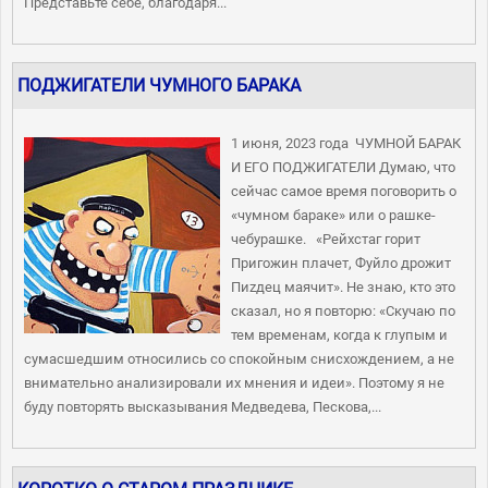
Представьте себе, благодаря...
ПОДЖИГАТЕЛИ ЧУМНОГО БАРАКА
1 июня, 2023 года ЧУМНОЙ БАРАК
И ЕГО ПОДЖИГАТЕЛИ Думаю, что
сейчас самое время поговорить о
«чумном бараке» или о рашке-
чебурашке. «Рейхстаг горит
Пригожин плачет, Фуйло дрожит
Пиzдец маячит». Не знаю, кто это
сказал, но я повторю: «Скучаю по
тем временам, когда к глупым и
сумасшедшим относились со спокойным снисхождением, а не
внимательно анализировали их мнения и идеи». Поэтому я не
буду повторять высказывания Медведева, Пескова,...