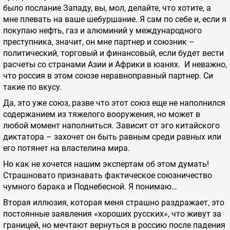
было послание Западу, вы, мол, делайте, что хотите, а
мне плевать на ваше шебуршание. Я сам по себе и, если я
покупаю нефть, газ и алюминий у международного
преступника, значит, он мне партнер и союзник –
политический, торговый и финансовый, если будет вести
расчеты со странами Азии и Африки в юанях. И неважно,
что россия в этом союзе неравноправный партнер. Си
такие по вкусу.
Да, это уже союз, разве что этот союз еще не наполнился
содержанием из тяжелого вооружения, но может в
любой момент наполниться. Зависит от эго китайского
диктатора – захочет он быть равным среди равных или
его потянет на властелина мира.
Но как не хочется нашим экспертам об этом думать!
Страшновато признавать фактическое союзничество
чумного барака и Поднебесной. Я понимаю…
Вторая иллюзия, которая меня страшно раздражает, это
постоянные заявления «хороших русских», что живут за
границей, но мечтают вернуться в россию после падения