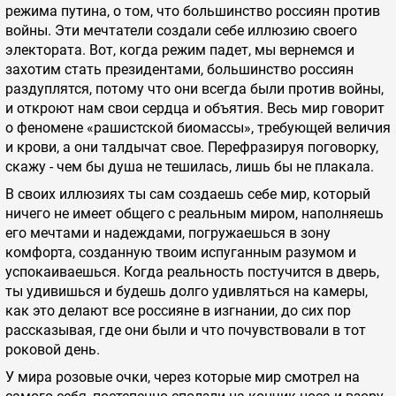
режима путина, о том, что большинство россиян против
войны. Эти мечтатели создали себе иллюзию своего
электората. Вот, когда режим падет, мы вернемся и
захотим стать президентами, большинство россиян
раздуплятся, потому что они всегда были против войны,
и откроют нам свои сердца и объятия. Весь мир говорит
о феномене «рашистской биомассы», требующей величия
и крови, а они талдычат свое. Перефразируя поговорку,
скажу - чем бы душа не тешилась, лишь бы не плакала.
В своих иллюзиях ты сам создаешь себе мир, который
ничего не имеет общего с реальным миром, наполняешь
его мечтами и надеждами, погружаешься в зону
комфорта, созданную твоим испуганным разумом и
успокаиваешься. Когда реальность постучится в дверь,
ты удивишься и будешь долго удивляться на камеры,
как это делают все россияне в изгнании, до сих пор
рассказывая, где они были и что почувствовали в тот
роковой день.
У мира розовые очки, через которые мир смотрел на