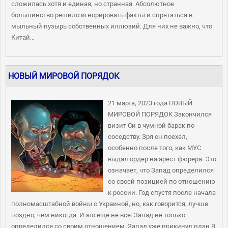
сложилась хотя и единая, но странная. Абсолютное
большинство решило игнорировать факты и спрятаться в
мыльный пузырь собственных иллюзий. Для них не важно, что
Китай...
НОВЫЙ МИРОВОЙ ПОРЯДОК
21 марта, 2023 года НОВЫЙ
МИРОВОЙ ПОРЯДОК Закончился
визит Си в чумной барак по
соседству. Зря он поехал,
особенно после того, как МУС
выдал ордер на арест фюрера. Это
означает, что Запад определился
со своей позицией по отношению
к россии. Год спустя после начала
полномасштабной войны с Украиной, но, как говорится, лучше
поздно, чем никогда. И это еще не все: Запад не только
определился со своим отношением, Запад уже прикинул план В.