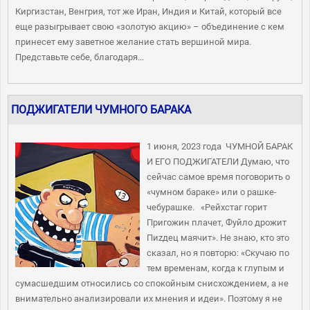
Киргизстан, Венгрия, тот же Иран, Индия и Китай, который все
еще разыгрывает свою «золотую акцию» – объединение с кем
принесет ему заветное желание стать вершиной мира.
Представьте себе, благодаря...
ПОДЖИГАТЕЛИ ЧУМНОГО БАРАКА
1 июня, 2023 года ЧУМНОЙ БАРАК
И ЕГО ПОДЖИГАТЕЛИ Думаю, что
сейчас самое время поговорить о
«чумном бараке» или о рашке-
чебурашке. «Рейхстаг горит
Пригожин плачет, Фуйло дрожит
Пиzдец маячит». Не знаю, кто это
сказал, но я повторю: «Скучаю по
тем временам, когда к глупым и
сумасшедшим относились со спокойным снисхождением, а не
внимательно анализировали их мнения и идеи». Поэтому я не