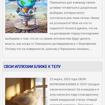
Порошенко дал команду своим
штабам готовиться к досрочным
выборам, которые могут
состояться уже этим летом. Никак
не успокоится? Или на что-то
надеется? Хочется думать, что не
на договорняк перед последними
выборами о том, что он со своим оппонентом будут делить
власть, как когда-то Тимошенко договаривалась с Януковичем.
Потому что на поверхности, шансов у Порошенко никаких,...
СВОИ ИЛЛЮЗИИ БЛИЖЕ К ТЕЛУ
22 марта, 2023 года СВОИ
ИЛЛЮЗИИ БЛИЖЕ К ТЕЛУ Сегодня
закончился визит Си в мацкву и я
хочу написать пару слов вдогонку
своей вчерашней статьи «Новый
мировой порядок», Прочитала