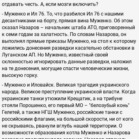
отдавать честь. А, если мозги включить?
- Муженко и Ил 76. То, что разбился Ил 76 с нашими
десантниками на борту, прямая вина Муженко. Об этом
сказал Назаров – начальник штаба АТО, приговоренный
к семи годам за халатность. По словам Назарова, он
выполнял прямые приказы Муженко, на стол к которому
ложились донесения разведки касательно обстановки в
Луганском АП. Но Муженко, известный своей
склонностью игнорировать данные разведки, наложил
на те донесения, могущие спасти человеческие жизни,
высокую горку.
- Муженко и Иловайск. Великая трагедия украинского
народа. Великое преступление украинской власти. Когда
украинские танки утюжили Крещатик, а на трибуне
стояли Порошенко, его первый МО – "белозубый конь"
Гелетей, а также НГШ Муженко, российские танки с
российскими флагами, на большой скорости, ни от кого
не скрываясь, рванули вглубь нашей территории. О
возможности образования котла Муженко и Назарова