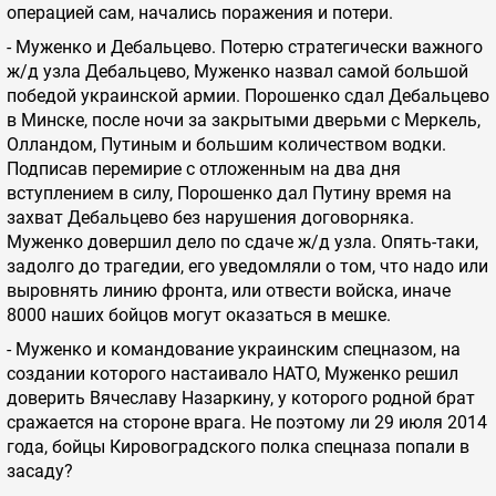
операцией сам, начались поражения и потери.
- Муженко и Дебальцево. Потерю стратегически важного
ж/д узла Дебальцево, Муженко назвал самой большой
победой украинской армии. Порошенко сдал Дебальцево
в Минске, после ночи за закрытыми дверьми с Меркель,
Олландом, Путиным и большим количеством водки.
Подписав перемирие с отложенным на два дня
вступлением в силу, Порошенко дал Путину время на
захват Дебальцево без нарушения договорняка.
Муженко довершил дело по сдаче ж/д узла. Опять-таки,
задолго до трагедии, его уведомляли о том, что надо или
выровнять линию фронта, или отвести войска, иначе
8000 наших бойцов могут оказаться в мешке.
- Муженко и командование украинским спецназом, на
создании которого настаивало НАТО, Муженко решил
доверить Вячеславу Назаркину, у которого родной брат
сражается на стороне врага. Не поэтому ли 29 июля 2014
года, бойцы Кировоградского полка спецназа попали в
засаду?