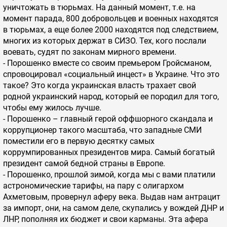
уничтожать в тюрьмах. На данный момент, т.е. на
момент парада, 800 добровольцев и военных находятся
в тюрьмах, а еще более 2000 находятся под следствием,
многих из которых держат в СИЗО. Тех, кого послали
воевать, судят по законам мирного времени.
- Порошенко вместе со своим премьером Гройсманом,
спровоцировал «социальный инцест» в Украине. Что это
такое? Это когда украинская власть трахает свой
родной украинский народ, который ее породил для того,
чтобы ему жилось лучше.
- Порошенко – главный герой оффшорного скандала и
коррупционер такого масштаба, что западные СМИ
поместили его в первую десятку самых
коррумпированных президентов мира. Самый богатый
президент самой бедной страны в Европе.
- Порошенко, прошлой зимой, когда мы с вами платили
астрономические тарифы, на пару с олигархом
Ахметовым, провернул аферу века. Выдав нам антрацит
за импорт, они, на самом деле, скупались у вождей ДНР и
ЛНР, пополняя их бюджет и свои карманы. Эта афера