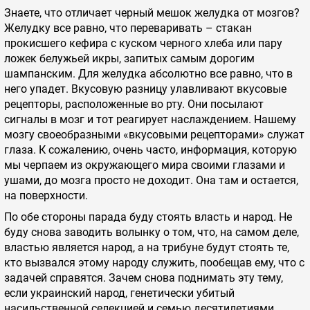
Знаете, что отличает черный мешок желудка от мозгов?
Желудку все равно, что переваривать – стакан
прокисшего кефира с куском черного хлеба или пару
ложек белужьей икры, запитых самым дорогим
шампанским. Для желудка абсолютно все равно, что в
него упадет. Вкусовую разницу улавливают вкусовые
рецепторы, расположенные во рту. Они посылают
сигналы в мозг и тот реагирует наслаждением. Нашему
мозгу своеобразными «вкусовыми рецепторами» служат
глаза. К сожалению, очень часто, информация, которую
мы черпаем из окружающего мира своими глазами и
ушами, до мозга просто не доходит. Она там и остается,
на поверхности.
По обе стороны парада буду стоять власть и народ. Не
буду снова заводить волынку о том, что, на самом деле,
властью является народ, а на трибуне будут стоять те,
кто вызвался этому народу служить, пообещав ему, что с
задачей справятся. Зачем снова поднимать эту тему,
если украинский народ, генетически убитый
насильственной селекцией и семью десятилетиями