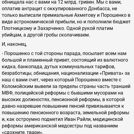
обнищала нас с вами на 12 млрд. гривен. Мы с вами,
оплатив антрацит с оккупированного Донбасса, не
только выписали премиальные Ахметову и Порошенко в
виде астрономической прибыли, но и пополнили бюджет
Плотницкому и Захарченко. Одной рукой платим
убийцам, а другой гробы сколачиваем.
И, наконец,
- Порошенко с той стороны парада, посылает всем нам
большой и пламенный привет, состоящий из валютного
кидка, банкопада, дутых коммунальных тарифов,
безработицы, обнищания, национализации «Привата» за
наш с вами счет, через который Порошенко вместе с
Коломойским вывели за пределы страны часть траншей
МВФ, полицейской реформы с бывшими мусорами на
высоких должностях, пенсионной реформы, в которой
давно назревшее повышение пенсий привязывается к
повышению пенсионного возраста, земельной реформы
и, как остроумно подметил Иван Райли, медицинской
реформы американской медсестры под названием
«сдохните, твари».