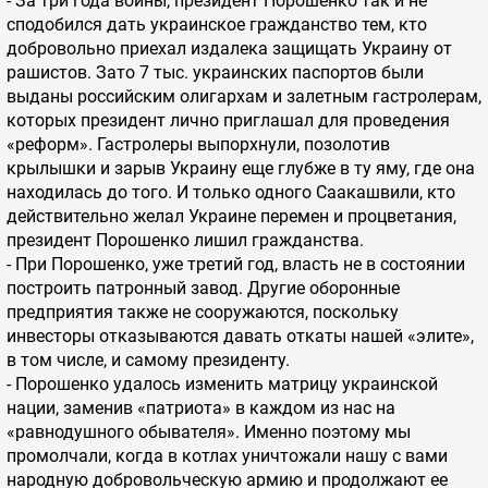
- За три года войны, президент Порошенко так и не
сподобился дать украинское гражданство тем, кто
добровольно приехал издалека защищать Украину от
рашистов. Зато 7 тыс. украинских паспортов были
выданы российским олигархам и залетным гастролерам,
которых президент лично приглашал для проведения
«реформ». Гастролеры выпорхнули, позолотив
крылышки и зарыв Украину еще глубже в ту яму, где она
находилась до того. И только одного Саакашвили, кто
действительно желал Украине перемен и процветания,
президент Порошенко лишил гражданства.
- При Порошенко, уже третий год, власть не в состоянии
построить патронный завод. Другие оборонные
предприятия также не сооружаются, поскольку
инвесторы отказываются давать откаты нашей «элите»,
в том числе, и самому президенту.
- Порошенко удалось изменить матрицу украинской
нации, заменив «патриота» в каждом из нас на
«равнодушного обывателя». Именно поэтому мы
промолчали, когда в котлах уничтожали нашу с вами
народную добровольческую армию и продолжают ее