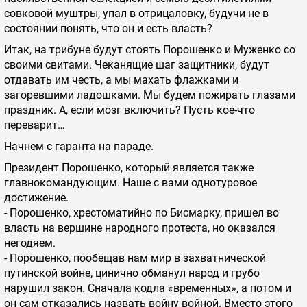
совковой муштры, упал в отрицаловку, будучи не в
состоянии понять, что он и есть власть?
Итак, на трибуне будут стоять Порошенко и Муженко со
своими свитами. Чеканящие шаг защитники, будут
отдавать им честь, а мы махать флажками и
загоревшими ладошками. Мы будем пожирать глазами
праздник. А, если мозг включить? Пусть кое-что
переварит…
Начнем с гаранта на параде.
Президент Порошенко, который является также
главнокомандующим. Наше с вами однотуровое
достижение.
- Порошенко, хрестоматийно по Бисмарку, пришел во
власть на вершине народного протеста, но оказался
негодяем.
- Порошенко, пообещав нам мир в захватнической
путинской войне, цинично обманул народ и грубо
нарушил закон. Сначала кодла «временных», а потом и
он сам отказались назвать войну войной. Вместо этого