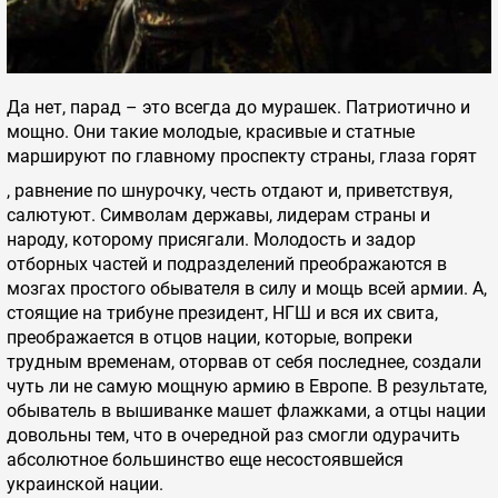
Да нет, парад – это всегда до мурашек. Патриотично и
мощно. Они такие молодые, красивые и статные
маршируют по главному проспекту страны, глаза горят
, равнение по шнурочку, честь отдают и, приветствуя,
салютуют. Символам державы, лидерам страны и
народу, которому присягали. Молодость и задор
отборных частей и подразделений преображаются в
мозгах простого обывателя в силу и мощь всей армии. А,
стоящие на трибуне президент, НГШ и вся их свита,
преображается в отцов нации, которые, вопреки
трудным временам, оторвав от себя последнее, создали
чуть ли не самую мощную армию в Европе. В результате,
обыватель в вышиванке машет флажками, а отцы нации
довольны тем, что в очередной раз смогли одурачить
абсолютное большинство еще несостоявшейся
украинской нации.