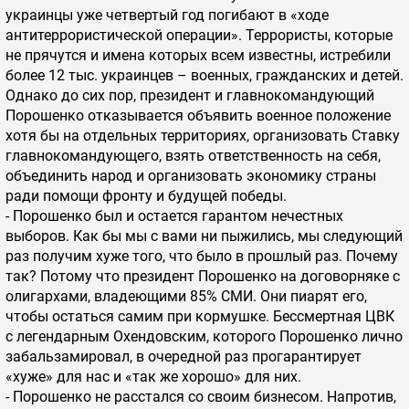
украинцы уже четвертый год погибают в «ходе
антитеррористической операции». Террористы, которые
не прячутся и имена которых всем известны, истребили
более 12 тыс. украинцев – военных, гражданских и детей.
Однако до сих пор, президент и главнокомандующий
Порошенко отказывается объявить военное положение
хотя бы на отдельных территориях, организовать Ставку
главнокомандующего, взять ответственность на себя,
объединить народ и организовать экономику страны
ради помощи фронту и будущей победы.
- Порошенко был и остается гарантом нечестных
выборов. Как бы мы с вами ни пыжились, мы следующий
раз получим хуже того, что было в прошлый раз. Почему
так? Потому что президент Порошенко на договорняке с
олигархами, владеющими 85% СМИ. Они пиарят его,
чтобы остаться самим при кормушке. Бессмертная ЦВК
с легендарным Охендовским, которого Порошенко лично
забальзамировал, в очередной раз прогарантирует
«хуже» для нас и «так же хорошо» для них.
- Порошенко не расстался со своим бизнесом. Напротив,