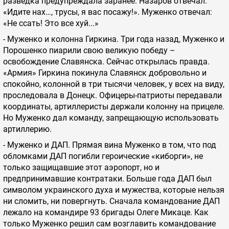
разведка предупреждала заранее. Назаров отвечал:
«Идите нах…, трусы, я вас посажу!». Муженко отвечал:
«Не ссать! Это все хуй...»
- Муженко и колонна Гиркина. Три года назад, Муженко и
Порошенко пиарили свою великую победу –
освобождение Славянска. Сейчас открылась правда.
«Армия» Гиркина покинула Славянск добровольно и
спокойно, колонной в три тысячи человек, у всех на виду,
проследовала в Донецк. Офицеры-патриоты передавали
координаты, артиллеристы держали колонну на прицеле.
Но Муженко дал команду, запрещающую использовать
артиллерию.
- Муженко и ДАП. Прямая вина Муженко в том, что под
обломками ДАП погибли героические «киборги», не
только защищавшие этот аэропорт, но и
предпринимавшие контратаки. Больше года ДАП был
символом украинского духа и мужества, которые нельзя
ни сломить, ни повергнуть. Сначала командование ДАП
лежало на командире 93 бригады Олеге Микаце. Как
только Муженко решил сам возглавить командование