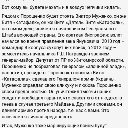
Вот кому вы будете махать и в воздух чепчики кидать.
Рядом с Порошенко будет стоять Виктор Муженко, он же
Витя «Катафалк», он же Витя «Дятел». Витя «Катафалк»,
на самом деле, является начальником Генерального
Штаба воюющей страны. Его краткая биография: взлет
начался во время правления зека Януковича: 2010 год –
командир 8 корпуса сухопутных войск, в 2012 году –
заместитель начальника ГШ. Награжден званием
генерал-майор. Депутат от ПР по Житомирской области.
Порошенко не побрезговал генералом «злочиной влади»,
напротив, президент Порошенко повысил Витю
«Катафалка», сделав его Генералом армии Украины.
Муженко оправдал свою кликуху и любовь Порошенко
своей преданностью. Он уничтожил тысячи наших
солдат и пообещал гаранту, что спасет его от людского
гнева в случае третьего Майдана. Другими словами, он
двинет армию против народа, т.е. нас с вами. Это
называется личная преданность.
Итак, Муженко тоже марширующие бойцы будут