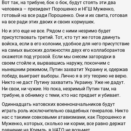
Вот так, на трибуне, бок о бок, будут стоять эти два
человека – президент Порошенко и НГШ Муженко,
готовый на все ради Порошенко. Они и их свита, готовая
на все ради этих двоих и своих кормушек.
Но и это еще не все. Рядом с ними незримо будет
присутствовать третий. Тот, кто тут же готов двинуть
войска, если в его колонии, удобное для него присутствие
на самых высоких должностях двух его коллаборантов
окажется под угрозой. Если мы снесем загородки в
своем стойле и, вырвавшись наружу, покончим с
нынешним режимом, Путин захватит Украину и, одержав
победу, выиграет выборы. Лично я в эту теорию не верю.
Никто не даст Путину захватить Украину. Уже не дадут.
Ни свои, ни чужие. Но пока, незримый Путин там, на
трибуне, в обнимку с теми, кто нас предает и убивает.
Одиннадцать натовских военноначальников будут
играть роль исключительно свадебных генералов. Никто
нас с такими совковыми атавизмами, как Порошенко и
Муженко, которых, сколько ни корми, все равно держат
равнение на Кремль, в НАТО не возьмет.